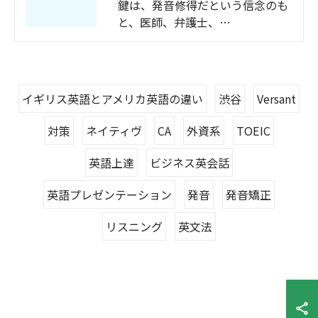
鍵は、発音修得だという信念のも
と、医師、弁護士、…
イギリス英語とアメリカ英語の違い
渋谷
Versant
対策
ネイティヴ
CA
外資系
TOEIC
英語上達
ビジネス英会話
英語プレゼンテーション
発音
発音矯正
リスニング
英文法