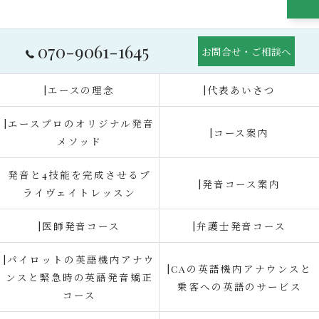
070-9061-1645
お問合せ・ご相談へ
|エースの理念
|代表あいさつ
|エースプロのオリジナル発音
|コース案内
メソッド
発音と4技能を完成させるプ
|発音コース案内
ライヴェイトレッスン
|医師発音コース
|弁護士発音コース
|パイロットの英語機内アナウ
|CAの英語機内アナウンスと
ンスと緊急時の英語発音矯正
乗客への英語のサービス
コース