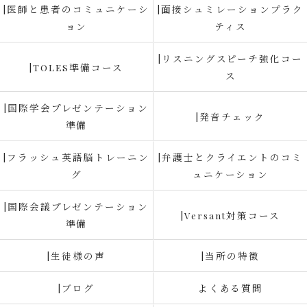
|医師と患者のコミュニケーシ
|面接シュミレーションプラク
ョン
ティス
|リスニングスピーチ強化コー
|TOLES準備コース
ス
|国際学会プレゼンテーション
|発音チェック
準備
|フラッシュ英語脳トレーニン
|弁護士とクライエントのコミ
グ
ュニケーション
|国際会議プレゼンテーション
|Versant対策コース
準備
|生徒様の声
|当所の特徴
|ブログ
よくある質問