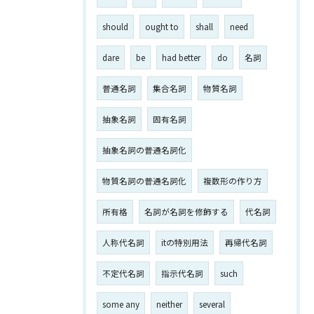
should
ought to
shall
need
dare
be
had better
do
名詞
普通名詞
集合名詞
物質名詞
抽象名詞
固有名詞
抽象名詞の普通名詞化
物質名詞の普通名詞化
複数形の作り方
所有格
名詞が名詞を修飾する
代名詞
人称代名詞
itの特別用法
再帰代名詞
不定代名詞
指示代名詞
such
some any
neither
several