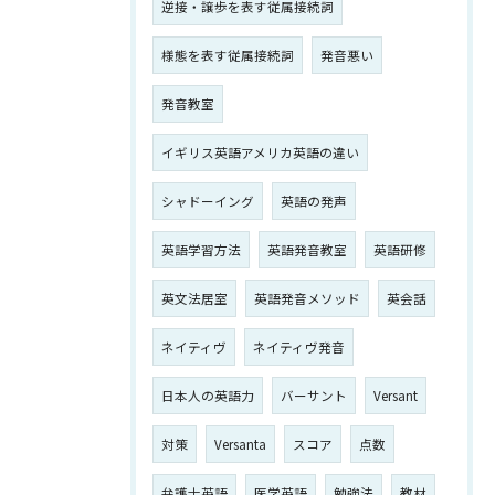
逆接・譲歩を表す従属接続詞
様態を表す従属接続詞
発音悪い
発音教室
イギリス英語アメリカ英語の違い
シャドーイング
英語の発声
英語学習方法
英語発音教室
英語研修
英文法居室
英語発音メソッド
英会話
ネイティヴ
ネイティヴ発音
日本人の英語力
バーサント
Versant
対策
Versanta
スコア
点数
弁護士英語
医学英語
勉強法
教材