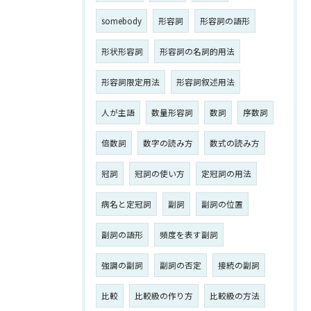
somebody
形容詞
形容詞の語形
形状形容詞
形容詞の名詞的用法
形容詞限定用法
形容詞叙述用法
人が主語
数量形容詞
数詞
序数詞
倍数詞
数字の読み方
数式の読み方
冠詞
冠詞の使い方
定冠詞の用法
病名と定冠詞
副詞
副詞の位置
副詞の語形
頻度を表す副詞
強調の副詞
副詞の否定
接続の副詞
比較
比較級の作り方
比較級の方法