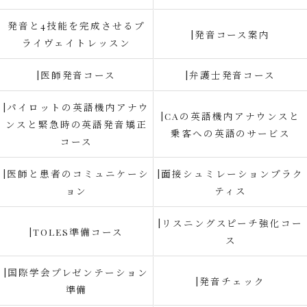
発音と4技能を完成させるプ
|発音コース案内
ライヴェイトレッスン
|医師発音コース
|弁護士発音コース
|パイロットの英語機内アナウ
|CAの英語機内アナウンスと
ンスと緊急時の英語発音矯正
乗客への英語のサービス
コース
|医師と患者のコミュニケーシ
|面接シュミレーションプラク
ョン
ティス
|リスニングスピーチ強化コー
|TOLES準備コース
ス
|国際学会プレゼンテーション
|発音チェック
準備