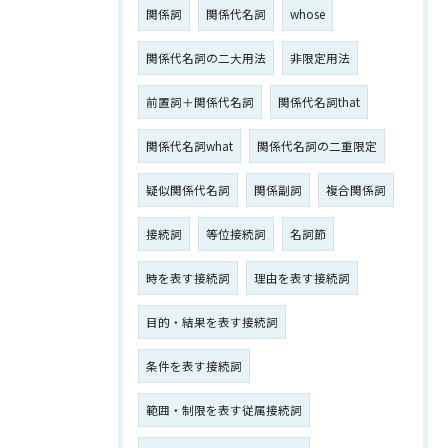
関係詞
関係代名詞
whose
関係代名詞の二大用法
非限定用法
前置詞＋関係代名詞
関係代名詞that
関係代名詞what
関係代名詞の二重限定
疑似関係代名詞
関係副詞
複合関係詞
接続詞
等位接続詞
名詞節
時を表す接続詞
理由を表す接続詞
目的・結果を表す接続詞
条件を表す接続詞
範囲・制限を表す従属接続詞