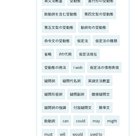
英文法教室
受動態
進行形の受動態
助動詞を含む受動態
第四文型の受動態
第五文型の受動態
動詞句の受動態
命令文の受動態
仮定法
仮定法の種類
省略
ifの代用
仮定法現在
受動態の用法
I wish
仮定法の慣用表現
疑問詞
疑問代名詞
英語文法教室
疑問形容詞
疑問副詞
間接疑問文
疑問詞の強調
付加疑問文
簡単文
助動詞
can
could
may
might
must
will
would
used to