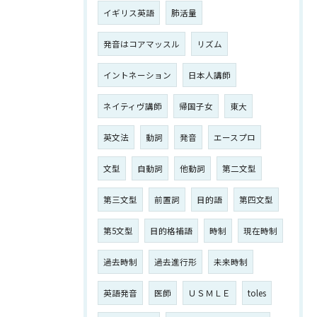
イギリス英語
肺活量
発音はコアマッスル
リズム
イントネーション
日本人講師
ネイティヴ講師
帰国子女
東大
英文法
動詞
発音
エースプロ
文型
自動詞
他動詞
第二文型
第三文型
前置詞
目的語
第四文型
第5文型
目的格補語
時制
現在時制
過去時制
過去進行形
未来時制
英語発音
医師
ＵＳＭＬＥ
toles