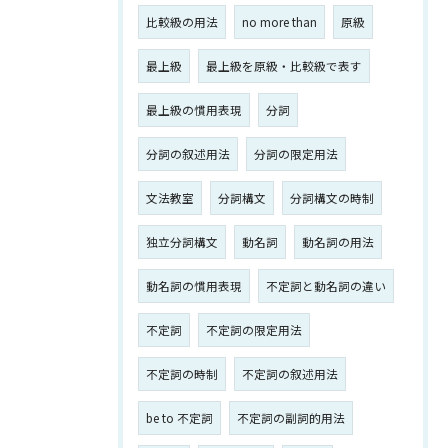
比較級の用法
no more than
原級
最上級
最上級を原級・比較級で表す
最上級の慣用表現
分詞
分詞の叙述用法
分詞の限定用法
文法教室
分詞構文
分詞構文の時制
独立分詞構文
動名詞
動名詞の用法
動名詞の慣用表現
不定詞と動名詞の違い
不定詞
不定詞の限定用法
不定詞の時制
不定詞の叙述用法
be to 不定詞
不定詞の副詞的用法