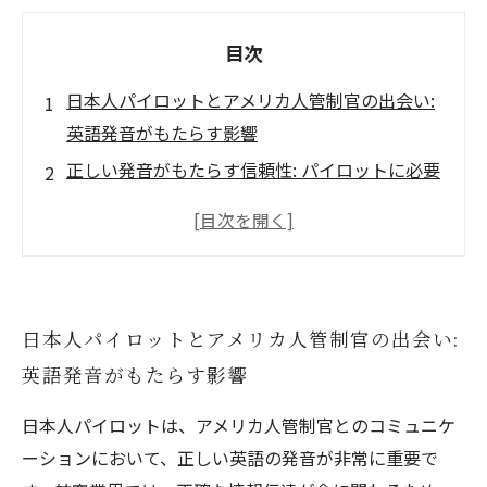
目次
日本人パイロットとアメリカ人管制官の出会い:
英語発音がもたらす影響
正しい発音がもたらす信頼性: パイロットに必要
なスキルとは
コミュニケーションの壁: 発音に潜む危険性
効率的な業務のために: 英語発音をマスターする
方法
日本人パイロットとアメリカ人管制官の出会い:
ストレス軽減の秘訣: アメリカ人管制官との円滑
英語発音がもたらす影響
なやり取り
英語発音改善のための実用的アドバイスを紹介
日本人パイロットは、アメリカ人管制官とのコミュニケ
パイロットとしての成功を握る: 正しい発音の重
ーションにおいて、正しい英語の発音が非常に重要で
要性再考