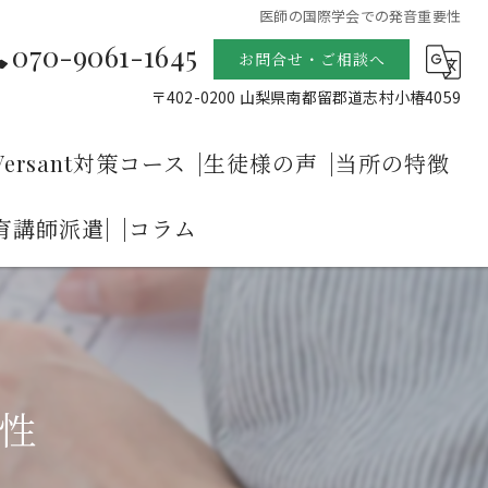
医師の国際学会での発音重要性
070-9061-1645
お問合せ・ご相談へ
〒402-0200 山梨県南都留郡道志村小椿4059
Versant対策コース
|生徒様の声
|当所の特徴
育講師派遣|
|コラム
成させるプライヴェイトレッスン
Sクラスの生徒が集まる
ネイティブ発音
ス
リスニング
ース
プレゼンテーション
性
英語機内アナウンスと緊急時の英語発音矯正コース
英語の発音