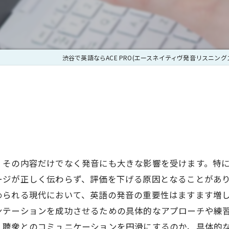
|CAの英語機
とアメリカ英語の語彙の違い２－買い物編
[5] 疑問詞目次
|医師と患者のコ
アメリカ英語の違い３ 文法
[6] 助動詞目次
|面接シュミレー
渋谷で英語ならACE PRO(エースネイティヴ発音リスニング
とアメリカ英語の違い４ 音とリズムの違い
[7] 名詞目次
|TOLES準備コース
アメリカ英語の母音の次の/r/の発音の違い
[8] 代名詞目次
|リスニングスピ
年齢は関係あるのか？
[9] 形容詞目次
|国際学会プレゼ
ングって役に立つの？
[10] 冠詞目次
|発音チェック
発音はうまくなりません
[11] 副詞目次
、その内容だけでなく発音にも大きな影響を受けます。特
|フラッシュ英語
ージが正しく伝わらず、評価を下げる原因となることがあ
苦労しました
[12] 比較(Comparison)目次
められる現代において、英語の発音の重要性はますます増
|弁護士とクライ
[13] 分詞(Participles)目次
ンテーションを成功させるための具体的なアプローチや練
|国際会議プレゼ
、聴衆とのコミュニケーションを円滑にするのか、具体的
[14] 動名詞(Gerund)目次