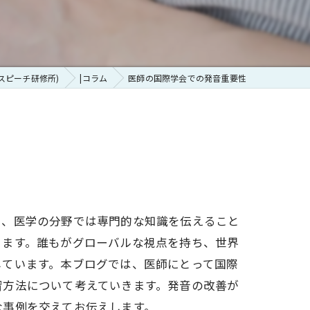
内アナウンスと乗客への英語のサービス
発音矯正
ミュニケーション
ティームティーチング
ションプラクティス
発音テキスト
スピーチ研修所)
|コラム
医師の国際学会での発音重要性
イギリス英語かアメリカ英語か
ーチ強化コース
発音メソッドプロセス
ンテーション準備
に、医学の分野では専門的な知識を伝えること
脳トレーニング
ります。誰もがグローバルな視点を持ち、世界
しています。本ブログでは、医師にとって国際
エントのコミュニケーション
習方法について考えていきます。発音の改善が
ンテーション準備
な事例を交えてお伝えします。