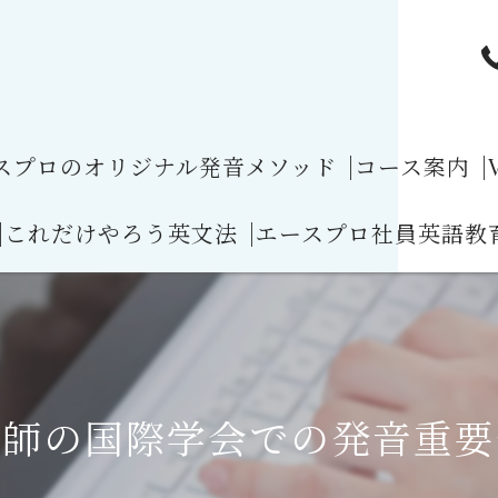
ースプロのオリジナル発音メソッド
|コース案内
|
|これだけやろう英文法
|エースプロ社員英語教
発音と4技能を完
|発音コース案内
話すと失礼?!
[1] 動詞(Verbs)目次
|医師発音コー
のナチュラルな発音のルール１
[2] 時制(Tense)目次
|弁護士発音コ
ナチュラルスピードの発音の"h"の脱落
[3] 受動態目次
医師の国際学会での発音重要
|パイロットの
とアメリカ英語の語彙の違い１車や運転に関する語彙
[4] 仮定法(Subjunctives) 目次