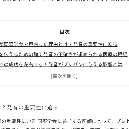
[15] 不定詞(Infinitive)目次
[16] 関係詞(Relatives)目次
目次
[16] 関係詞 1. 関係代名詞の格
が国際学会で戸惑った理由とは？発音の重要性に迫る
を伝えるための鍵：発音の正確さが求められる医療の現場
[17] 接続詞(Conjunctions)目次
での成功を左右する！発音がプレゼンに与える影響とは
善がもたらすメリット：信頼性とコミュニケーションの向
アプローチ：医師としてのプレゼンテーションを成功させ
タディ：実際の医師が発音改善で得た成功の秘訣
療リーダーへ！国際学会で評価されるための発音力の重要
は？発音の重要性に迫る
音の重要性に迫る 国際学会に参加する医師にとって、プレ