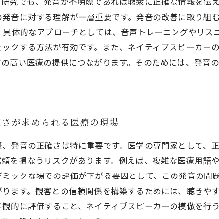
た研究でも、発音が不明瞭であれば聴衆に正確な情報を伝
の発音に対する理解が一層重要です。発音の改善に取り組
。 具体的なアプローチとしては、音声トレーニングやリス
ェックする方法が有効です。また、ネイティブスピーカー
質の高い医療の提供につながります。そのためには、発音
確さが求められる医療の現場
際、発音の正確さは特に重要です。医学の専門家として、
信頼を損なうリスクがあります。例えば、複雑な医療用語
デミックな場での評価が下がる要因として、この発音の問題
がります。観客との信頼関係を構築するためには、聴きや
客観的に評価すること、ネイティブスピーカーの模倣を行