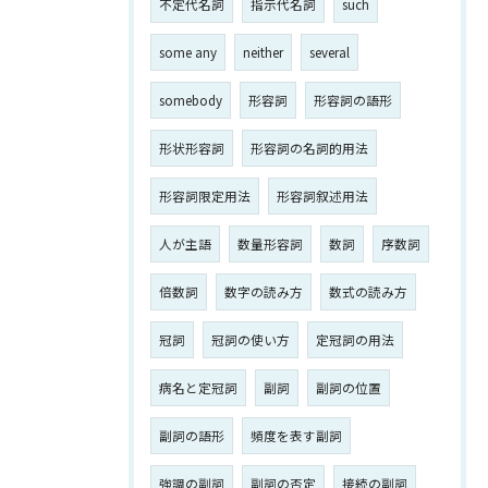
不定代名詞
指示代名詞
such
some any
neither
several
somebody
形容詞
形容詞の語形
形状形容詞
形容詞の名詞的用法
形容詞限定用法
形容詞叙述用法
人が主語
数量形容詞
数詞
序数詞
倍数詞
数字の読み方
数式の読み方
冠詞
冠詞の使い方
定冠詞の用法
病名と定冠詞
副詞
副詞の位置
副詞の語形
頻度を表す副詞
強調の副詞
副詞の否定
接続の副詞