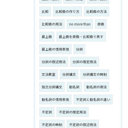
比較
比較級の作り方
比較級の方法
比較級の用法
no more than
原級
最上級
最上級を原級・比較級で表す
最上級の慣用表現
分詞
分詞の叙述用法
分詞の限定用法
文法教室
分詞構文
分詞構文の時制
独立分詞構文
動名詞
動名詞の用法
動名詞の慣用表現
不定詞と動名詞の違い
不定詞
不定詞の限定用法
不定詞の時制
不定詞の叙述用法