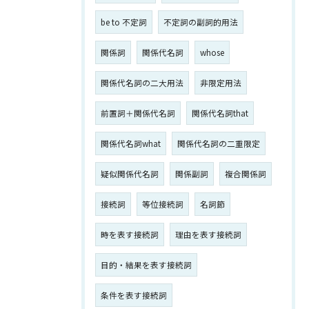
be to 不定詞
不定詞の副詞的用法
関係詞
関係代名詞
whose
関係代名詞の二大用法
非限定用法
前置詞＋関係代名詞
関係代名詞that
関係代名詞what
関係代名詞の二重限定
疑似関係代名詞
関係副詞
複合関係詞
接続詞
等位接続詞
名詞節
時を表す接続詞
理由を表す接続詞
目的・結果を表す接続詞
条件を表す接続詞