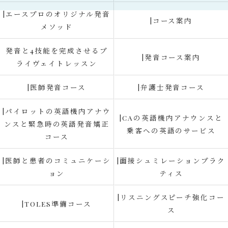
|エースプロのオリジナル発音
|コース案内
メソッド
発音と4技能を完成させるプ
|発音コース案内
ライヴェイトレッスン
|医師発音コース
|弁護士発音コース
|パイロットの英語機内アナウ
|CAの英語機内アナウンスと
ンスと緊急時の英語発音矯正
乗客への英語のサービス
コース
|医師と患者のコミュニケーシ
|面接シュミレーションプラク
ョン
ティス
|リスニングスピーチ強化コー
|TOLES準備コース
ス