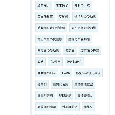
過去完了
未来完了
時制の一致
英文法教室
受動態
進行形の受動態
助動詞を含む受動態
第四文型の受動態
第五文型の受動態
動詞句の受動態
命令文の受動態
仮定法
仮定法の種類
省略
ifの代用
仮定法現在
受動態の用法
I wish
仮定法の慣用表現
疑問詞
疑問代名詞
英語文法教室
疑問形容詞
疑問副詞
間接疑問文
疑問詞の強調
付加疑問文
簡単文