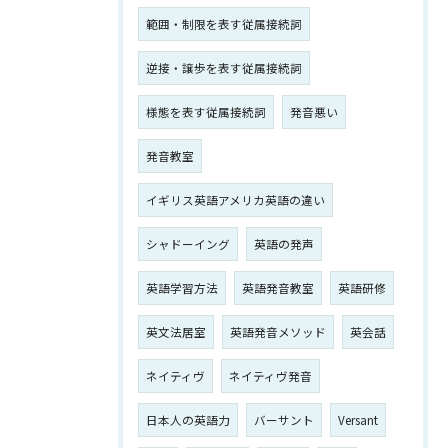
範囲・制限を表す従属接続詞
逆接・譲歩を表す従属接続詞
様態を表す従属接続詞
発音悪い
発音教室
イギリス英語アメリカ英語の違い
シャドーイング
英語の発声
英語学習方法
英語発音教室
英語研修
英文法居室
英語発音メソッド
英会話
ネイティヴ
ネイティヴ発音
日本人の英語力
バーサント
Versant