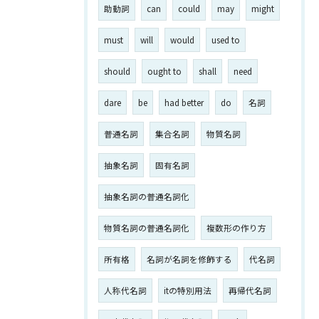
助動詞
can
could
may
might
must
will
would
used to
should
ought to
shall
need
dare
be
had better
do
名詞
普通名詞
集合名詞
物質名詞
抽象名詞
固有名詞
抽象名詞の普通名詞化
物質名詞の普通名詞化
複数形の作り方
所有格
名詞が名詞を修飾する
代名詞
人称代名詞
itの特別用法
再帰代名詞