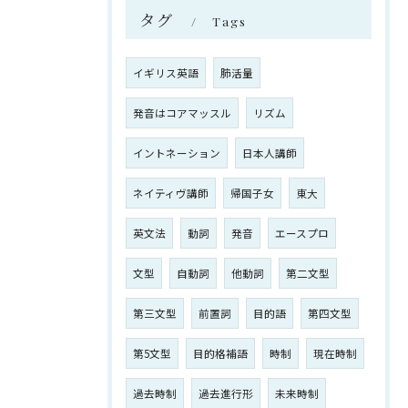
タグ
Tags
イギリス英語
肺活量
発音はコアマッスル
リズム
イントネーション
日本人講師
ネイティヴ講師
帰国子女
東大
英文法
動詞
発音
エースプロ
文型
自動詞
他動詞
第二文型
第三文型
前置詞
目的語
第四文型
第5文型
目的格補語
時制
現在時制
過去時制
過去進行形
未来時制