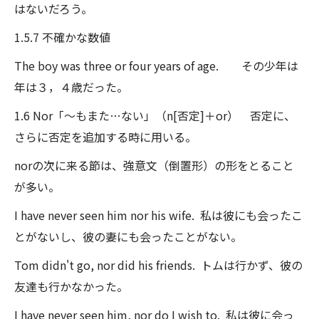
はないだろう。
1.5.7 不確かな数値
The boy was three or four years of age. その少年は
年は３，４歳だった。
1.6 Nor「～もまた…ない」（n[否定]＋or） 否定に、
さらに否定を追加する時に用いる。
norの次に来る節は、強意文（倒置形）の形をとること
が多い。
I have never seen him nor his wife. 私は彼にも会ったこ
とがないし、彼の妻にも会ったことがない。
Tom didn't go, nor did his friends. トムは行かず、彼の
友達も行かなかった。
I have never seen him, nor do I wish to. 私は彼に会っ