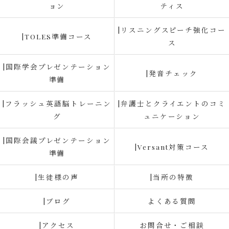
ョン
ティス
|リスニングスピーチ強化コー
|TOLES準備コース
ス
|国際学会プレゼンテーション
|発音チェック
準備
|フラッシュ英語脳トレーニン
|弁護士とクライエントのコミ
グ
ュニケーション
|国際会議プレゼンテーション
|Versant対策コース
準備
|生徒様の声
|当所の特徴
|ブログ
よくある質問
|アクセス
お問合せ・ご相談