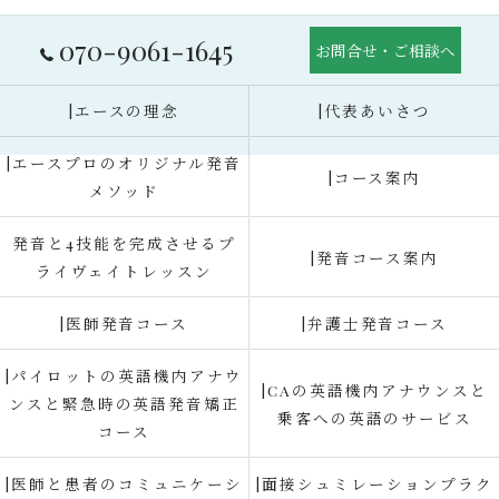
070-9061-1645
お問合せ・ご相談へ
|エースの理念
|代表あいさつ
|エースプロのオリジナル発音
|コース案内
メソッド
発音と4技能を完成させるプ
|発音コース案内
ライヴェイトレッスン
|医師発音コース
|弁護士発音コース
|パイロットの英語機内アナウ
|CAの英語機内アナウンスと
ンスと緊急時の英語発音矯正
乗客への英語のサービス
コース
|医師と患者のコミュニケーシ
|面接シュミレーションプラク