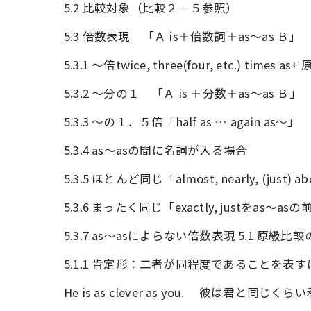
5.2 比較対象（比較２－５参照）
5.3 倍数表現 「Ａ is＋倍数詞＋as～as Ｂ」
5.3.1 ～倍twice, three(four, etc.) times 
5.3.2 ～分の１ 「Ａ is ＋分数＋as～as Ｂ」
5.3.3 ～の１．５倍「half as … again as～」
5.3.4 as～asの間に名詞が入る場合
5.3.5 ほとんど同じ「almost, nearly, (jus
5.3.6 まったく同じ「exactly, justをas～a
5.3.7 as～asによらない倍数表現 5.1 原級比
5.1.1 肯定形：二者が同程度であることを表
He is as clever as you. 彼は君と同じく