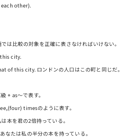
 each other).
語では比較の対象を正確に表さなければいけない。
his city.
ge as that of this city. ロンドンの人口はこの町と同じだ。
as+ 原級 + as～で表す。
ee,(four) timesのように表す。
 have. 私は本を君の2倍持っている。
s I have. あなたは私の半分の本を持っている。