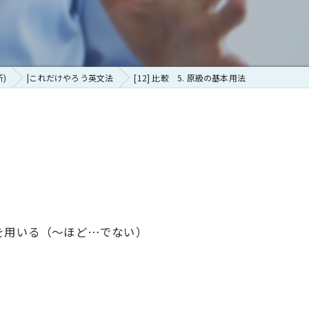
内アナウンスと乗客への英語のサービス
発音矯正
ミュニケーション
ティームティーチング
ションプラクティス
発音テキスト
)
|これだけやろう英文法
[12] 比較 5. 原級の基本用法
イギリス英語かアメリカ英語か
ーチ強化コース
発音メソッドプロセス
ンテーション準備
nの形を用いる（～ほど…でない）
脳トレーニング
エントのコミュニケーション
ンテーション準備