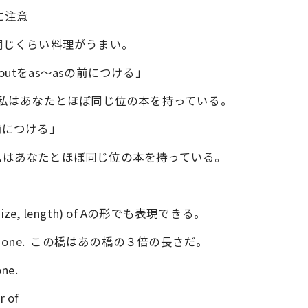
置に注意
はあなたと同じくらい料理がうまい。
t) aboutをas～asの前につける」
you have. 私はあなたとほぼ同じ位の本を持っている。
sの前につける」
you have. 私はあなたとほぼ同じ位の本を持っている。
unt, size, length) of Aの形でも表現できる。
th of that one. この橋はあの橋の３倍の長さだ。
one.
 of