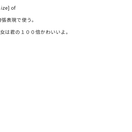
ize] of
は、誇張表現で使う。
an you. 彼女は君の１００倍かわいいよ。