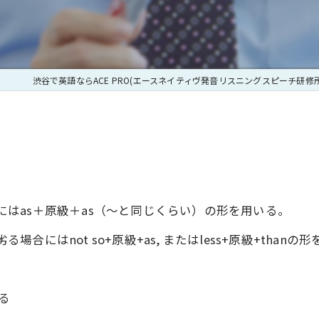
|CAの英語機
とアメリカ英語の語彙の違い２－買い物編
[5] 疑問詞目次
|医師と患者のコ
アメリカ英語の違い３ 文法
[6] 助動詞目次
|面接シュミレー
渋谷で英語ならACE PRO(エースネイティヴ発音リスニングスピーチ研修所
とアメリカ英語の違い４ 音とリズムの違い
[7] 名詞目次
|TOLES準備コース
アメリカ英語の母音の次の/r/の発音の違い
[8] 代名詞目次
|リスニングスピ
年齢は関係あるのか？
[9] 形容詞目次
|国際学会プレゼ
ングって役に立つの？
[10] 冠詞目次
|発音チェック
すにはas＋原級＋as（～と同じくらい）の形を用いる。
発音はうまくなりません
[11] 副詞目次
る場合にはnot so+原級+as, またはless+原級+tha
|フラッシュ英語
苦労しました
[12] 比較(Comparison)目次
|弁護士とクライ
[13] 分詞(Participles)目次
える
|国際会議プレゼ
[14] 動名詞(Gerund)目次