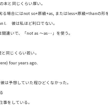
. この本はあの本と同じくらい厚い。
る場合にはnot so+原級+as, またはless+原級+tha
clever than I. 彼は私ほど利口でない。
は間違いで、「not as ～as…」を使う。
私の息子は君と同じくらい若い。
ere) four years ago.
expected. 彼は予想していた程ひどくなかった。
える
私と同じ仕事をしている。