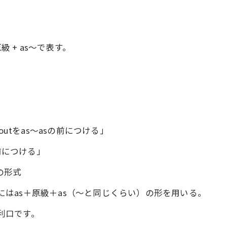
[15] 不定詞(Infinitive)目次
as+ 原級 + as～で表す。
[16] 関係詞(Relatives)目次
[16] 関係詞 1. 関係代名詞の格
[17] 接続詞(Conjunctions)目次
t) aboutをas～asの前につける」
sの前につける」
較の形式
すにはas＋原級＋as（～と同じくらい）の形を用いる。
らい利口です。