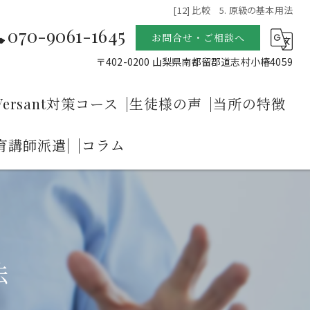
[12] 比較 5. 原級の基本用法
070-9061-1645
お問合せ・ご相談へ
〒402-0200 山梨県南都留郡道志村小椿4059
Versant対策コース
|生徒様の声
|当所の特徴
育講師派遣|
|コラム
成させるプライヴェイトレッスン
Sクラスの生徒が集まる
ネイティブ発音
ス
リスニング
ース
プレゼンテーション
法
英語機内アナウンスと緊急時の英語発音矯正コース
英語の発音