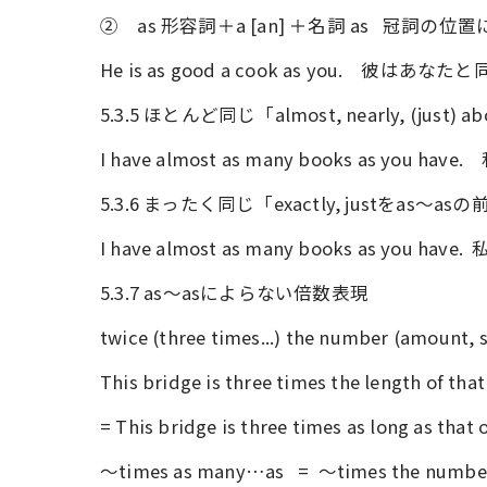
② as 形容詞＋a [an] ＋名詞 as 冠詞の位
He is as good a cook as you. 彼
5.3.5 ほとんど同じ「almost, nearly, (jus
I have almost as many books as 
5.3.6 まったく同じ「exactly, justをas～a
I have almost as many books as 
5.3.7 as～asによらない倍数表現
twice (three times...) the number (amo
This bridge is three times the leng
= This bridge is three times as long as that 
～times as many…as = ～times the number