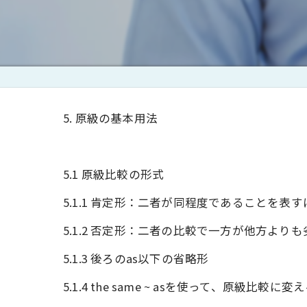
ブログ５ イギリス英語
ブログ６ イギリス英語
ブログ７ イギリス英語
ブログ８ イギリス英語と
5. 原級の基本用法
ブログ９ 英語の修得に
5.1 原級比較の形式
ブログ１０ シャドーイ
5.1.1 肯定形：二者が同程度であることを表
ブログ１１ 留学しても
5.1.2 否定形：二者の比較で一方が他方よりも劣
ブログ１２ 発音悪くて
5.1.3 後ろのas以下の省略形
5.1.4 the same ~ asを使って、原級比較に変