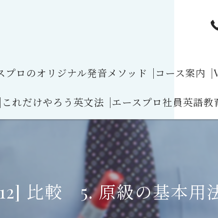
ースプロのオリジナル発音メソッド
|コース案内
|
|これだけやろう英文法
|エースプロ社員英語教
発音と4技能を完
|発音コース案内
話すと失礼?!
[1] 動詞(Verbs)目次
|医師発音コー
のナチュラルな発音のルール１
[2] 時制(Tense)目次
|弁護士発音コ
ナチュラルスピードの発音の"h"の脱落
[3] 受動態目次
[12] 比較 5. 原級の基本用
|パイロットの
とアメリカ英語の語彙の違い１車や運転に関する語彙
[4] 仮定法(Subjunctives) 目次